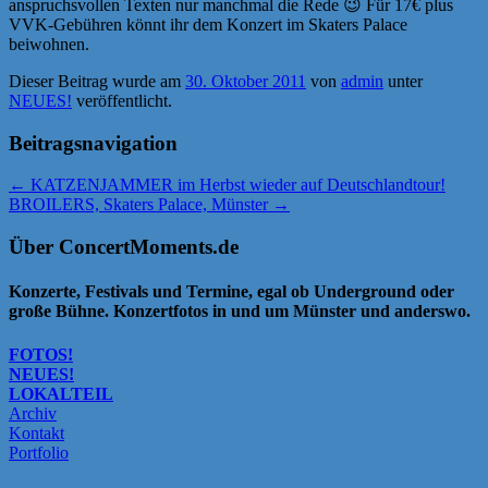
anspruchsvollen Texten nur manchmal die Rede 😉 Für 17€ plus
VVK-Gebühren könnt ihr dem Konzert im Skaters Palace
beiwohnen.
Dieser Beitrag wurde am
30. Oktober 2011
von
admin
unter
NEUES!
veröffentlicht.
Beitragsnavigation
←
KATZENJAMMER im Herbst wieder auf Deutschlandtour!
BROILERS, Skaters Palace, Münster
→
Über ConcertMoments.de
Konzerte, Festivals und Termine, egal ob Underground oder
große Bühne. Konzertfotos in und um Münster und anderswo.
FOTOS!
NEUES!
LOKALTEIL
Archiv
Kontakt
Portfolio