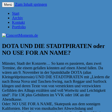
Zum Inhalt springen
Menü
Konzerte sind mehr als Musik
ConcertMoments.de
Start
Archiv
Kontakt
Portfolio
DOTA UND DIE STADTPIRATEN oder
NO USE FOR AN NAME?
Münster, Stadt der Konzerte… So kann es passieren, dass zwei
Termine, die einem gefallen könnten auf einen Abend fallen. Da
wären am 9. November in der Sputnikhalle DOTA (alias
Kleingeldprinzessin) UND DIE STADTPIRATEN mit „Liedern die
nach Bossa Nova und Taschen-Swing, nach Reggae und Surfrock
klingen und deren Texte von von verstrickten und verzwickten
Gefühlen des Alltags erzählen und voll Wortwitz und Leichtigkeit
sind“. Für 13€ plus Gebühren im VVK oder 16€ an der
Abendkasse.
Oder: NO USE FOR A NAME, Skatepunk aus dem sonnigen
Kalifornien. Hier ist von musikalischer Abwechslung und