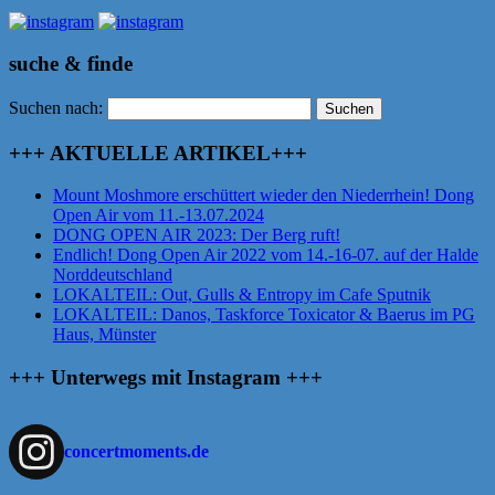
suche & finde
Suchen nach:
+++ AKTUELLE ARTIKEL+++
Mount Moshmore erschüttert wieder den Niederrhein! Dong
Open Air vom 11.-13.07.2024
DONG OPEN AIR 2023: Der Berg ruft!
Endlich! Dong Open Air 2022 vom 14.-16-07. auf der Halde
Norddeutschland
LOKALTEIL: Out, Gulls & Entropy im Cafe Sputnik
LOKALTEIL: Danos, Taskforce Toxicator & Baerus im PG
Haus, Münster
+++ Unterwegs mit Instagram +++
concertmoments.de