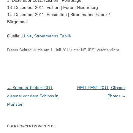
3. Dezember 2011: Aachen | PontStage
13. Dezember 2011: Velbert | Forum Niederberg
14. Dezember 2011: Emsdetten | Stroetmanns Fabrik /
Bürgersaal
Quelle:
1Live
,
Stroetmanns Fabrik
Dieser Beitrag wurde am
1. Juli 2011
unter
NEUES!
veröffentlicht.
Beitragsnavigation
←
Sommer-Fieber 2011
HELLFEST 2011, Clisson,
diesmal vor dem Schloss in
Photos
→
Münster
ÜBER CONCERTMOMENTS.DE