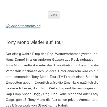
ConcertMoments.de
Konzerte sind mehr als Musik
Zum
Menü
Inhalt
springen
Tony Mono wieder auf Tour
Der einzig wahre Pimp des Pop, Wettervorhersongwriter und
Hans-Dampf-in-allen-anderen-Gassen aus Recklinghausen
Tony Mono verlässt wieder das 1Live-Radio und kommt in die
Veranstaltungshallen des Sektors. Unter anderem wird es auf
der kommenden Tony-Mono-Tour (TMT) auch einen Stopp in
Emsdetten geben. Eigentlich wäre die Ems Halle natürlich die
bessere Adresse, doch trotz Welterfolg und Verneigungen von
Rap-Pimp Snoop Doggy Dog, Pop-Ikone Madonna oder Lady
Gaga, genießt Tony Mono die fast schon private Atmosphäre
des Bürgersaals von Stroetmanns Fabrik.