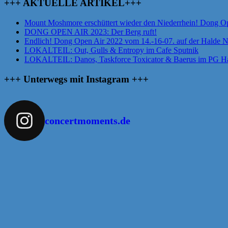
+++ AKTUELLE ARTIKEL+++
Mount Moshmore erschüttert wieder den Niederrhein! Dong O
DONG OPEN AIR 2023: Der Berg ruft!
Endlich! Dong Open Air 2022 vom 14.-16-07. auf der Halde 
LOKALTEIL: Out, Gulls & Entropy im Cafe Sputnik
LOKALTEIL: Danos, Taskforce Toxicator & Baerus im PG Ha
+++ Unterwegs mit Instagram +++
concertmoments.de