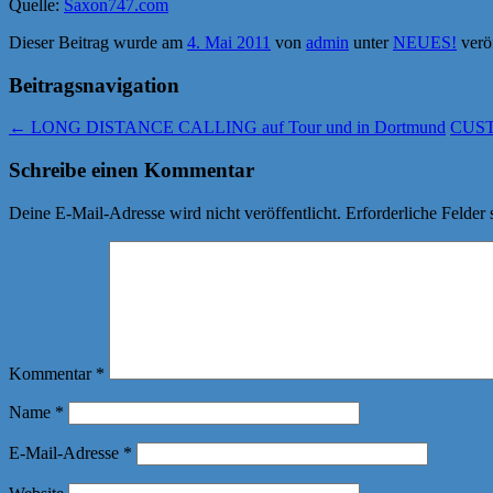
Quelle:
Saxon747.com
Dieser Beitrag wurde am
4. Mai 2011
von
admin
unter
NEUES!
veröf
Beitragsnavigation
←
LONG DISTANCE CALLING auf Tour und in Dortmund
CUSTA
Schreibe einen Kommentar
Deine E-Mail-Adresse wird nicht veröffentlicht.
Erforderliche Felder 
Kommentar
*
Name
*
E-Mail-Adresse
*