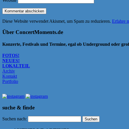
Website
Diese Website verwendet Akismet, um Spam zu reduzieren.
Erfahre 
Über ConcertMoments.de
Konzerte, Festivals und Termine, egal ob Underground oder gr
FOTOS!
NEUES!
LOKALTEIL
Archiv
Kontakt
Portfolio
suche & finde
Suchen nach: