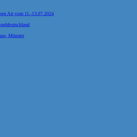
pen Air vom 11.-13.07.2024
Norddeutschland
us, Münster