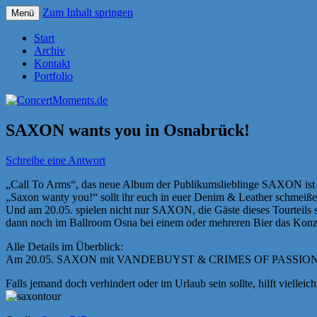
Zum Inhalt springen
Menü
Konzerte sind mehr als Musik
ConcertMoments.de
Start
Archiv
Kontakt
Portfolio
SAXON wants you in Osnabrück!
Schreibe eine Antwort
„Call To Arms“, das neue Album der Publikumslieblinge SAXON ist be
„Saxon wanty you!“ sollt ihr euch in euer Denim & Leather schmeißen
Und am 20.05. spielen nicht nur SAXON, die Gäste dieses Tourt
dann noch im Ballroom Osna bei einem oder mehreren Bier das Konz
Alle Details im Überblick:
Am 20.05. SAXON mit VANDEBUYST & CRIMES OF PASSION in der Ha
Falls jemand doch verhindert oder im Urlaub sein sollte, hilft viellei