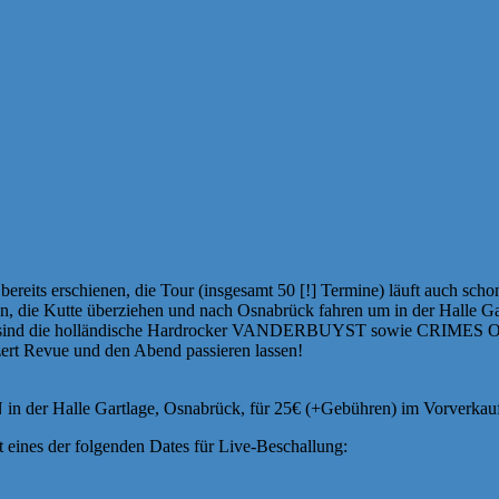
reits erschienen, die Tour (insgesamt 50 [!] Termine) läuft auch sch
, die Kutte überziehen und nach Osnabrück fahren um in der Halle Gart
eils sind die holländische Hardrocker VANDERBUYST sowie CRIMES O
ert Revue und den Abend passieren lassen!
lle Gartlage, Osnabrück, für 25€ (+Gebühren) im Vorverkauf, 30
cht eines der folgenden Dates für Live-Beschallung: