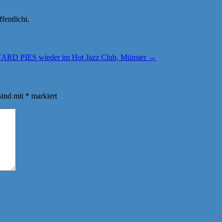
fentlicht.
RD PIES wieder im Hot Jazz Club, Münster
→
sind mit
*
markiert