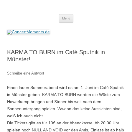
ConcertMoments.de
Konzerte sind mehr als Musik
Zum
Menü
Inhalt
springen
KARMA TO BURN im Café Sputnik in
Münster!
Schreibe eine Antwort
Einen lauen Sommerabend wird es am 1. Juni im Café Sputnik
in Münster geben. KARMA TO BURN werden die Wüste zum
Hawerkamp bringen und Stoner bis weit nach dem
Sonnenuntergang spielen. Wwenn das keine Aussichten sind,
weiß ich auch nicht…
Die Tickets gibt es für 10€ an der Abendkasse. Ab 20.00 Uhr
spielen noch NULL AND VOID vor den Amis, Einlass ist ab halb