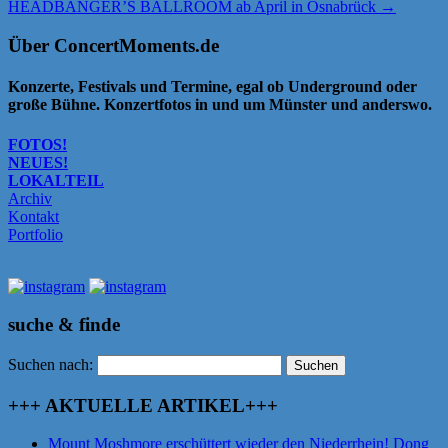
HEADBANGER’S BALLROOM ab April in Osnabrück
→
Über ConcertMoments.de
Konzerte, Festivals und Termine, egal ob Underground oder
große Bühne. Konzertfotos in und um Münster und anderswo.
FOTOS!
NEUES!
LOKALTEIL
Archiv
Kontakt
Portfolio
suche & finde
Suchen nach:
+++ AKTUELLE ARTIKEL+++
Mount Moshmore erschüttert wieder den Niederrhein! Dong