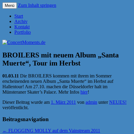
Zum Inhalt springen
Menü
Konzerte sind mehr als Musik
ConcertMoments.de
Start
Archiv
Kontakt
Portfolio
BROILERS mit neuem Album „Santa
Muerte“, Tour im Herbst
01.03.11
Die BROILERS kommen mit ihrem im Sommer
erscheinenden neuen Album „Santa Muerte“ im Herbst auf
Hallentour! Am 27.10. machen die Düsseldorfer halt im
Münsteraner Skater’s Palace. Mehr Infos
hier
!
Dieser Beitrag wurde am
1. März 2011
von
admin
unter
NEUES!
veröffentlicht.
Beitragsnavigation
←
FLOGGING MOLLY auf dem Vainstream 2011