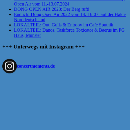
Open Air vom 11.-13.07.2024
DONG OPEN AIR 2023: Der Berg ruft!
Endlich! Dong Open Air 2022 vom 14.-16-07. auf der Halde
Norddeutschland
LOKALTEIL: Out, Gulls & Entropy im Cafe Sputnik
LOKALTEIL: Danos, Taskforce Toxicator & Baerus im PG
Haus, Münster
+++ Unterwegs mit Instagram +++
concertmoments.de