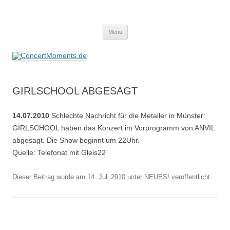
ConcertMoments.de
Konzerte sind mehr als Musik
Zum
Menü
Inhalt
springen
GIRLSCHOOL ABGESAGT
14.07.2010
Schlechte Nachricht für die Metaller in Münster:
GIRLSCHOOL haben das Konzert im Vorprogramm von ANVIL
abgesagt. Die Show beginnt um 22Uhr.
Quelle: Telefonat mit Gleis22
Dieser Beitrag wurde am
14. Juli 2010
unter
NEUES!
veröffentlicht.