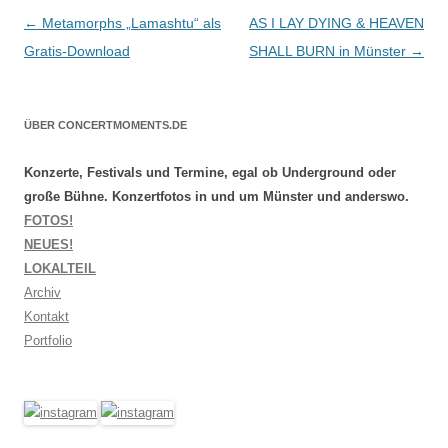
Beitragsnavigation
←
Metamorphs „Lamashtu“ als
AS I LAY DYING & HEAVEN
Gratis-Download
SHALL BURN in Münster
→
ÜBER CONCERTMOMENTS.DE
Konzerte, Festivals und Termine, egal ob Underground oder
große Bühne. Konzertfotos in und um Münster und anderswo.
FOTOS!
NEUES!
LOKALTEIL
Archiv
Kontakt
Portfolio