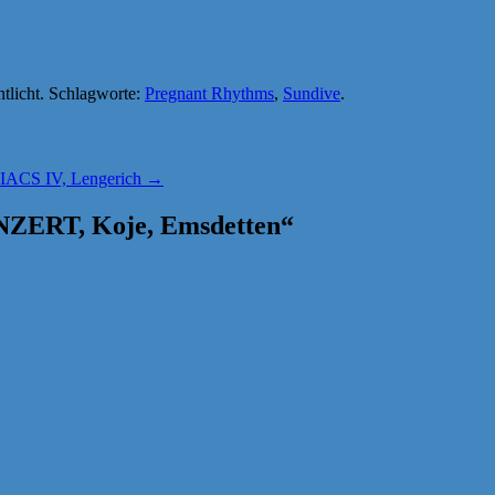
ntlicht. Schlagworte:
Pregnant Rhythms
,
Sundive
.
CS IV, Lengerich
→
RT, Koje, Emsdetten
“