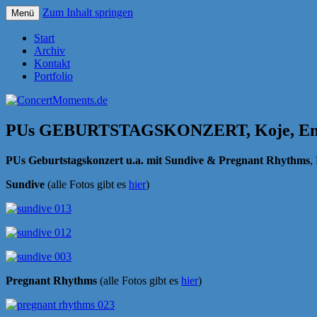
Zum Inhalt springen
Menü
Konzerte sind mehr als Musik
ConcertMoments.de
Start
Archiv
Kontakt
Portfolio
PUs GEBURTSTAGSKONZERT, Koje, Em
PUs Geburtstagskonzert u.a. mit Sundive & Pregnant Rhythms
,
Sundive
(alle Fotos gibt es
hier
)
Pregnant Rhythms
(alle Fotos gibt es
hier
)