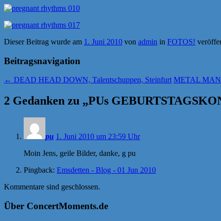
Dieser Beitrag wurde am
1. Juni 2010
von
admin
in
FOTOS!
veröffe
Beitragsnavigation
←
DEAD HEAD DOWN, Talentschuppen, Steinfurt
METAL MANIA
2 Gedanken zu „
PUs GEBURTSTAGSKONZE
pu
1. Juni 2010 um 23:59 Uhr
Moin Jens, geile Bilder, danke, g pu
Pingback:
Emsdetten - Blog - 01 Jun 2010
Kommentare sind geschlossen.
Über ConcertMoments.de