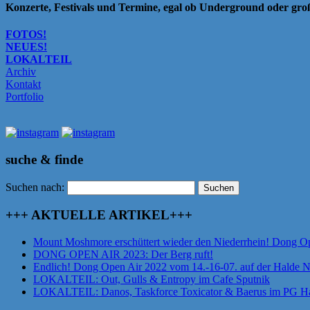
Konzerte, Festivals und Termine, egal ob Underground oder gr
FOTOS!
NEUES!
LOKALTEIL
Archiv
Kontakt
Portfolio
suche & finde
Suchen nach:
+++ AKTUELLE ARTIKEL+++
Mount Moshmore erschüttert wieder den Niederrhein! Dong O
DONG OPEN AIR 2023: Der Berg ruft!
Endlich! Dong Open Air 2022 vom 14.-16-07. auf der Halde 
LOKALTEIL: Out, Gulls & Entropy im Cafe Sputnik
LOKALTEIL: Danos, Taskforce Toxicator & Baerus im PG Ha