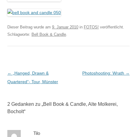
Dieser Beitrag wurde am
9. Januar 2010
in
FOTOS!
veröffentlicht.
Schlagworte:
Bell Book & Candle
.
Beitragsnavigation
←
„Hanged, Drawn &
Photoshooting: Wrath
→
Quartered“- Tour, Münster
2 Gedanken zu „
Bell Book & Candle, Alte Molkerei,
Bocholt
“
Tilo