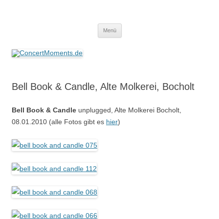
ConcertMoments.de
Konzerte sind mehr als Musik
Zum
Menü
Inhalt
springen
Bell Book & Candle, Alte Molkerei, Bocholt
Bell Book & Candle
unplugged, Alte Molkerei Bocholt,
08.01.2010 (alle Fotos gibt es
hier
)