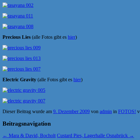
Precious Lies
(alle Fotos gibt es
hier
)
Electric Gravity
(alle Fotos gibt es
hier
)
Dieser Beitrag wurde am
9. Dezember 2009
von
admin
in
FOTOS!
v
Beitragsnavigation
←
Mara & David, Bocholt
Custard Pies, Lagerhalle Osnabrück
→