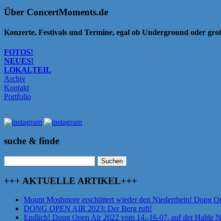
Über ConcertMoments.de
Konzerte, Festivals und Termine, egal ob Underground oder gr
FOTOS!
NEUES!
LOKALTEIL
Archiv
Kontakt
Portfolio
suche & finde
Suchen
nach:
+++ AKTUELLE ARTIKEL+++
Mount Moshmore erschüttert wieder den Niederrhein! Dong O
DONG OPEN AIR 2023: Der Berg ruft!
Endlich! Dong Open Air 2022 vom 14.-16-07. auf der Halde 