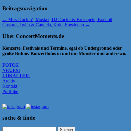
Beitragsnavigation
←
Miss Duckin‘, Musket, DJ Duckk & Breakpete, Bocholt
Custard, Javlin & Candela, Koje, Emsdetten
→
Über ConcertMoments.de
Konzerte, Festivals und Termine, egal ob Underground oder
große Bühne. Konzertfotos in und um Münster und anderswo.
FOTOS!
NEUES!
LOKALTEIL
Archiv
Kontakt
Portfolio
suche & finde
Suchen