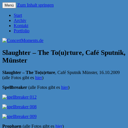
Zum Inhalt springen
Menü
Konzerte sind mehr als Musik
ConcertMoments.de
Start
Archiv
Kontakt
Portfolio
Slaughter – The To(u)rture, Café Sputnik,
Münster
Slaughter – The To(u)rture
, Café Sputnik Münster, 16.10.2009
(alle Fotos gibt es
hier
)
Spellbreaker
(alle Fotos gibt es
hier
)
Prophaen
(alle Fotos gibt es
hier
)