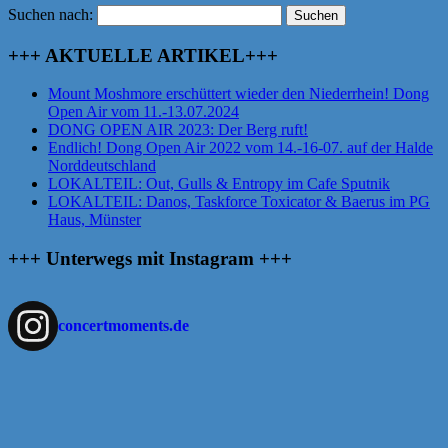
Suchen nach:
+++ AKTUELLE ARTIKEL+++
Mount Moshmore erschüttert wieder den Niederrhein! Dong
Open Air vom 11.-13.07.2024
DONG OPEN AIR 2023: Der Berg ruft!
Endlich! Dong Open Air 2022 vom 14.-16-07. auf der Halde
Norddeutschland
LOKALTEIL: Out, Gulls & Entropy im Cafe Sputnik
LOKALTEIL: Danos, Taskforce Toxicator & Baerus im PG
Haus, Münster
+++ Unterwegs mit Instagram +++
concertmoments.de