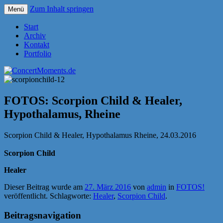
Zum Inhalt springen
Menü
Konzerte sind mehr als Musik
ConcertMoments.de
Start
Archiv
Kontakt
Portfolio
FOTOS: Scorpion Child & Healer,
Hypothalamus, Rheine
Scorpion Child & Healer, Hypothalamus Rheine, 24.03.2016
Scorpion Child
Healer
Dieser Beitrag wurde am
27. März 2016
von
admin
in
FOTOS!
veröffentlicht. Schlagworte:
Healer
,
Scorpion Child
.
Beitragsnavigation