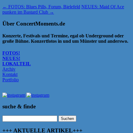
←
FOTOS: Blues Pills, Forum, Bielefeld
NEUES: Maid Of Ace
punken im Bastard Club
→
Über ConcertMoments.de
Konzerte, Festivals und Termine, egal ob Underground oder
große Bühne. Konzertfotos in und um Münster und anderswo.
FOTOS!
NEUES!
LOKALTEIL
Archiv
Kontakt
Portfolio
suche & finde
Suchen
nach:
+++ AKTUELLE ARTIKEL+++