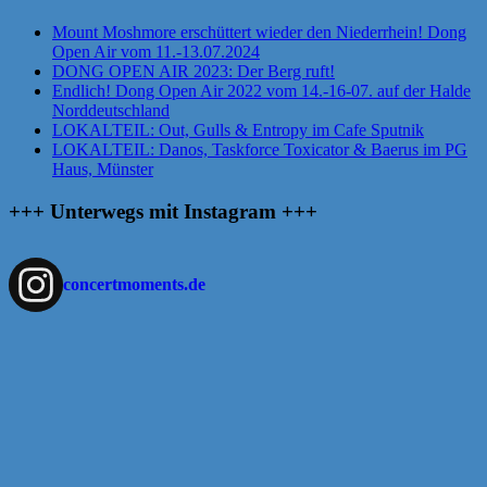
Mount Moshmore erschüttert wieder den Niederrhein! Dong
Open Air vom 11.-13.07.2024
DONG OPEN AIR 2023: Der Berg ruft!
Endlich! Dong Open Air 2022 vom 14.-16-07. auf der Halde
Norddeutschland
LOKALTEIL: Out, Gulls & Entropy im Cafe Sputnik
LOKALTEIL: Danos, Taskforce Toxicator & Baerus im PG
Haus, Münster
+++ Unterwegs mit Instagram +++
concertmoments.de